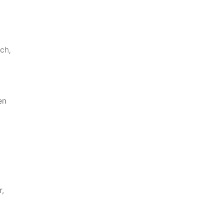
ch,
en
,