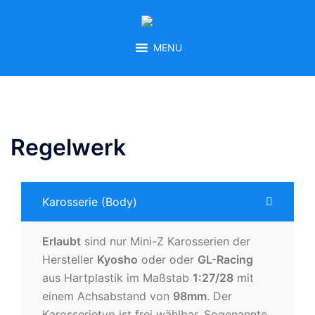
Zum
Inhalt
springen
MENU
Regelwerk
Karosserie (Body)
Erlaubt
sind nur Mini-Z Karosserien der
Hersteller
Kyosho
oder oder
GL-Racing
aus Hartplastik im Maßstab
1:27/28
mit
einem Achsabstand von
98mm
. Der
Karosserietyp ist frei wählbar. Sogenannte