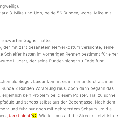
ngweilig).
latz 3. Mike und Udo, beide 56 Runden, wobei Mike mit
nnenswerten Gegner hatte.
do, der mit zart besaitetem Nerverkostüm versuchte, seine
te Schleifer hätten im vorherigen Rennen bestimmt für eine
r wurde Hubert, der seine Runden sicher zu Ende fuhr.
g schon als Sieger. Leider kommt es immer anderst als man
ten Runde 2 Runden Vorsprung raus, doch dann begann das
eigentlich kein Problem bei diesem Polster. Tja, zu schnell
pfsäule und schoss selbst aus der Boxengasse. Nach dem
n mehr und fuhr nur noch mit gebremstem Schaum um die
mmen
„tankt nicht“
😢
. Wieder raus auf die Strecke, jetzt ist de