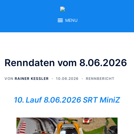
Zum
Inhalt
springen
MENU
Renndaten vom 8.06.2026
VON
RAINER KESSLER
10.06.2026
RENNBERICHT
10. Lauf 8.06.2026 SRT MiniZ