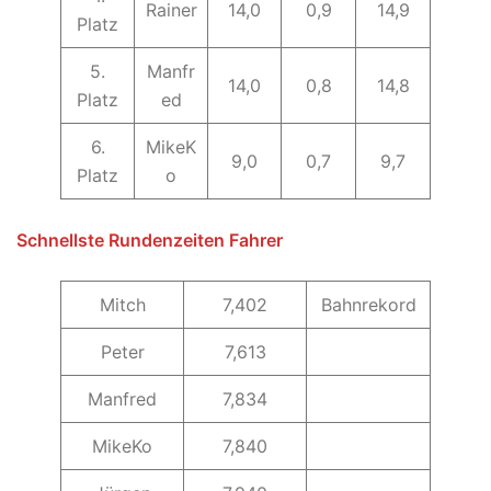
Rainer
14,0
0,9
14,9
Platz
5.
Manfr
14,0
0,8
14,8
Platz
ed
6.
MikeK
9,0
0,7
9,7
Platz
o
Schnellste Rundenzeiten Fahrer
Mitch
7,402
Bahnrekord
Peter
7,613
Manfred
7,834
MikeKo
7,840